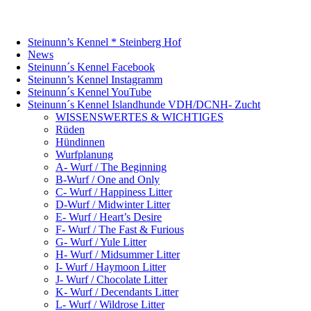
Steinunn’s Kennel * Steinberg Hof
News
Steinunn´s Kennel Facebook
Steinunn’s Kennel Instagramm
Steinunn´s Kennel YouTube
Steinunn´s Kennel Islandhunde VDH/DCNH- Zucht
WISSENSWERTES & WICHTIGES
Rüden
Hündinnen
Wurfplanung
A- Wurf / The Beginning
B-Wurf / One and Only
C- Wurf / Happiness Litter
D-Wurf / Midwinter Litter
E- Wurf / Heart’s Desire
F- Wurf / The Fast & Furious
G- Wurf / Yule Litter
H- Wurf / Midsummer Litter
I- Wurf / Haymoon Litter
J- Wurf / Chocolate Litter
K- Wurf / Decendants Litter
L- Wurf / Wildrose Litter