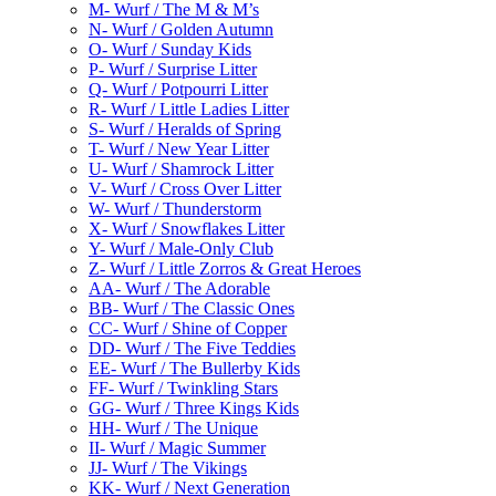
M- Wurf / The M & M’s
N- Wurf / Golden Autumn
O- Wurf / Sunday Kids
P- Wurf / Surprise Litter
Q- Wurf / Potpourri Litter
R- Wurf / Little Ladies Litter
S- Wurf / Heralds of Spring
T- Wurf / New Year Litter
U- Wurf / Shamrock Litter
V- Wurf / Cross Over Litter
W- Wurf / Thunderstorm
X- Wurf / Snowflakes Litter
Y- Wurf / Male-Only Club
Z- Wurf / Little Zorros & Great Heroes
AA- Wurf / The Adorable
BB- Wurf / The Classic Ones
CC- Wurf / Shine of Copper
DD- Wurf / The Five Teddies
EE- Wurf / The Bullerby Kids
FF- Wurf / Twinkling Stars
GG- Wurf / Three Kings Kids
HH- Wurf / The Unique
II- Wurf / Magic Summer
JJ- Wurf / The Vikings
KK- Wurf / Next Generation