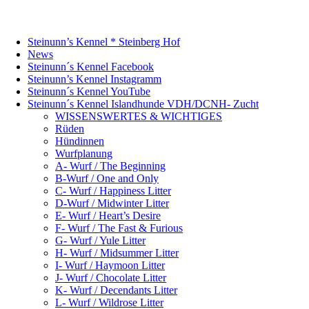
Steinunn’s Kennel * Steinberg Hof
News
Steinunn´s Kennel Facebook
Steinunn’s Kennel Instagramm
Steinunn´s Kennel YouTube
Steinunn´s Kennel Islandhunde VDH/DCNH- Zucht
WISSENSWERTES & WICHTIGES
Rüden
Hündinnen
Wurfplanung
A- Wurf / The Beginning
B-Wurf / One and Only
C- Wurf / Happiness Litter
D-Wurf / Midwinter Litter
E- Wurf / Heart’s Desire
F- Wurf / The Fast & Furious
G- Wurf / Yule Litter
H- Wurf / Midsummer Litter
I- Wurf / Haymoon Litter
J- Wurf / Chocolate Litter
K- Wurf / Decendants Litter
L- Wurf / Wildrose Litter