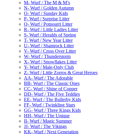
M- Wurf / The M & M’s
N- Wurf / Golden Autumn
O- Wurf / Sunday Kids
P- Wurf / Surprise Litter
Q- Wurf / Potpourri Litter
R- Wurf / Little Ladies Litter
S- Wurf / Heralds of Spring
T- Wurf / New Year Litter
U- Wurf / Shamrock Litter
V- Wurf / Cross Over Litter
W- Wurf / Thunderstorm
X- Wurf / Snowflakes Litter
Y- Wurf / Male-Only Club
Z- Wurf / Little Zorros & Great Heroes
AA- Wurf / The Adorable
BB- Wurf / The Classic Ones
CC- Wurf / Shine of Copper
DD- Wurf / The Five Teddies
EE- Wurf / The Bullerby Kids
FF- Wurf / Twinkling Stars
GG- Wurf / Three Kings Kids
HH- Wurf / The Unique
II- Wurf / Magic Summer
JJ- Wurf / The Vikings
KK- Wurf / Next Generation