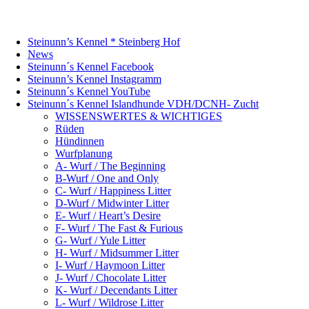
Steinunn’s Kennel * Steinberg Hof
News
Steinunn´s Kennel Facebook
Steinunn’s Kennel Instagramm
Steinunn´s Kennel YouTube
Steinunn´s Kennel Islandhunde VDH/DCNH- Zucht
WISSENSWERTES & WICHTIGES
Rüden
Hündinnen
Wurfplanung
A- Wurf / The Beginning
B-Wurf / One and Only
C- Wurf / Happiness Litter
D-Wurf / Midwinter Litter
E- Wurf / Heart’s Desire
F- Wurf / The Fast & Furious
G- Wurf / Yule Litter
H- Wurf / Midsummer Litter
I- Wurf / Haymoon Litter
J- Wurf / Chocolate Litter
K- Wurf / Decendants Litter
L- Wurf / Wildrose Litter