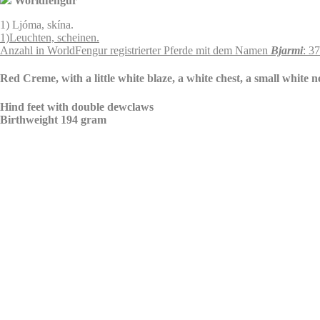
Worldfengur
1) Ljóma, skína.
1)Leuchten, scheinen.
Anzahl in WorldFengur registrierter Pferde mit dem Namen
Bjarmi
: 3
Red Creme, with a little white blaze, a white chest, a small white 
Hind feet with double dewclaws
Birthweight 194 gram