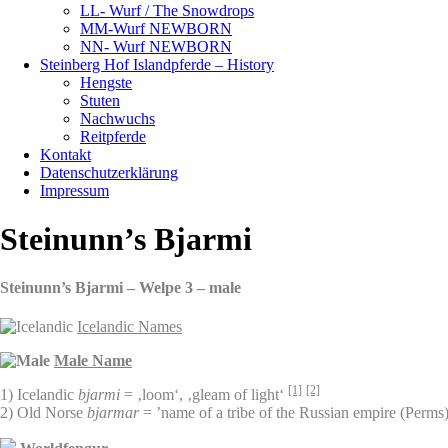
LL- Wurf / The Snowdrops
MM-Wurf NEWBORN
NN- Wurf NEWBORN
Steinberg Hof Islandpferde – History
Hengste
Stuten
Nachwuchs
Reitpferde
Kontakt
Datenschutzerklärung
Impressum
Steinunn’s Bjarmi
Steinunn’s Bjarmi – Welpe 3 – male
Icelandic Names
Male Name
[1]
[2]
1) Icelandic
bjarmi
= ‚loom‘, ‚gleam of light‘
2) Old Norse
bjarmar
= ’name of a tribe of the Russian empire (Perms