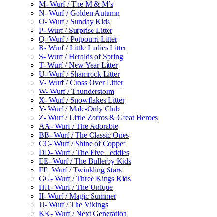
M- Wurf / The M & M’s
N- Wurf / Golden Autumn
O- Wurf / Sunday Kids
P- Wurf / Surprise Litter
Q- Wurf / Potpourri Litter
R- Wurf / Little Ladies Litter
S- Wurf / Heralds of Spring
T- Wurf / New Year Litter
U- Wurf / Shamrock Litter
V- Wurf / Cross Over Litter
W- Wurf / Thunderstorm
X- Wurf / Snowflakes Litter
Y- Wurf / Male-Only Club
Z- Wurf / Little Zorros & Great Heroes
AA- Wurf / The Adorable
BB- Wurf / The Classic Ones
CC- Wurf / Shine of Copper
DD- Wurf / The Five Teddies
EE- Wurf / The Bullerby Kids
FF- Wurf / Twinkling Stars
GG- Wurf / Three Kings Kids
HH- Wurf / The Unique
II- Wurf / Magic Summer
JJ- Wurf / The Vikings
KK- Wurf / Next Generation