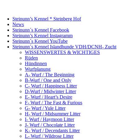
Steinunn’s Kennel * Steinberg Hof
News
Steinunn´s Kennel Facebook
Steinunn’s Kennel Instagramm
Steinunn´s Kennel YouTube
Steinunn´s Kennel Islandhunde VDH/DCNH- Zucht
WISSENSWERTES & WICHTIGES
Rüden
Hündinnen
Wurfplanung
A- Wurf / The Beginning
B-Wurf / One and Only
C- Wurf / Happiness Litter
D-Wurf / Midwinter Litter
E- Wurf / Heart’s Desire
F- Wurf / The Fast & Furious
G- Wurf / Yule Litter
H- Wurf / Midsummer Litter
I- Wurf / Haymoon Litter
J- Wurf / Chocolate Litter
K- Wurf / Decendants Litter
L- Wurf / Wildrose Litter