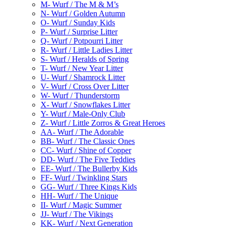
M- Wurf / The M & M’s
N- Wurf / Golden Autumn
O- Wurf / Sunday Kids
P- Wurf / Surprise Litter
Q- Wurf / Potpourri Litter
R- Wurf / Little Ladies Litter
S- Wurf / Heralds of Spring
T- Wurf / New Year Litter
U- Wurf / Shamrock Litter
V- Wurf / Cross Over Litter
W- Wurf / Thunderstorm
X- Wurf / Snowflakes Litter
Y- Wurf / Male-Only Club
Z- Wurf / Little Zorros & Great Heroes
AA- Wurf / The Adorable
BB- Wurf / The Classic Ones
CC- Wurf / Shine of Copper
DD- Wurf / The Five Teddies
EE- Wurf / The Bullerby Kids
FF- Wurf / Twinkling Stars
GG- Wurf / Three Kings Kids
HH- Wurf / The Unique
II- Wurf / Magic Summer
JJ- Wurf / The Vikings
KK- Wurf / Next Generation