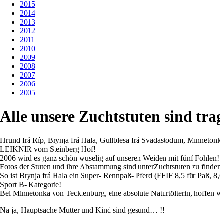
2015
2014
2013
2012
2011
2010
2009
2008
2007
2006
2005
Alle unsere Zuchtstuten sind tra
Hrund frá Ríp, Brynja frá Hala, Gullblesa frá Svadastödum, Minneton
LEIKNIR vom Steinberg Hof!
2006 wird es ganz schön wuselig auf unseren Weiden mit fünf Fohlen!
Fotos der Stuten und ihre Abstammung sind unterZuchtstuten zu finde
So ist Brynja frá Hala ein Super- Rennpaß- Pferd (FEIF 8,5 für Paß, 8,
Sport B- Kategorie!
Bei Minnetonka von Tecklenburg, eine absolute Naturtölterin, hoffen w
Na ja, Hauptsache Mutter und Kind sind gesund… !!