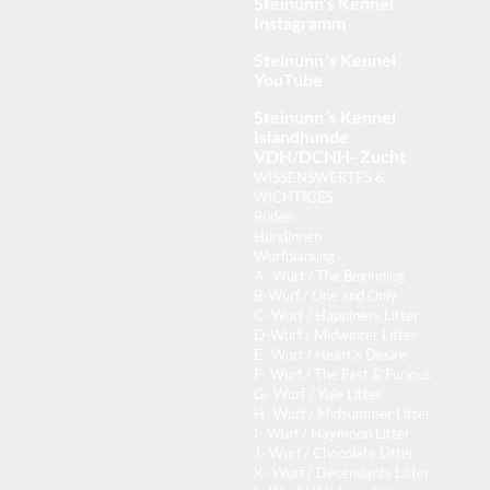
Steinunn’s Kennel
Instagramm
Steinunn´s Kennel
YouTube
Steinunn´s Kennel
Islandhunde
VDH/DCNH- Zucht
WISSENSWERTES &
WICHTIGES
Rüden
Hündinnen
Wurfplanung
A- Wurf / The Beginning
B-Wurf / One and Only
C- Wurf / Happiness Litter
D-Wurf / Midwinter Litter
E- Wurf / Heart’s Desire
F- Wurf / The Fast & Furious
G- Wurf / Yule Litter
H- Wurf / Midsummer Litter
I- Wurf / Haymoon Litter
J- Wurf / Chocolate Litter
K- Wurf / Decendants Litter