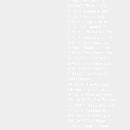
L- Wurf / Wildrose Litter
M- Wurf / The M & M’s
N- Wurf / Golden Autumn
O- Wurf / Sunday Kids
P- Wurf / Surprise Litter
Q- Wurf / Potpourri Litter
R- Wurf / Little Ladies Litter
S- Wurf / Heralds of Spring
T- Wurf / New Year Litter
U- Wurf / Shamrock Litter
V- Wurf / Cross Over Litter
W- Wurf / Thunderstorm
X- Wurf / Snowflakes Litter
Y- Wurf / Male-Only Club
Z- Wurf / Little Zorros &
Great Heroes
AA- Wurf / The Adorable
BB- Wurf / The Classic Ones
CC- Wurf / Shine of Copper
DD- Wurf / The Five Teddies
EE- Wurf / The Bullerby Kids
FF- Wurf / Twinkling Stars
GG- Wurf / Three Kings Kids
HH- Wurf / The Unique
II- Wurf / Magic Summer