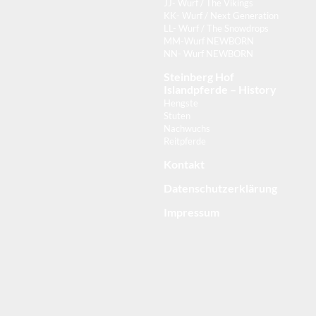
JJ- Wurf / The Vikings
KK- Wurf / Next Generation
LL- Wurf / The Snowdrops
MM-Wurf NEWBORN
NN- Wurf NEWBORN
Steinberg Hof
Islandpferde – History
Hengste
Stuten
Nachwuchs
Reitpferde
Kontakt
Datenschutzerklärung
Impressum