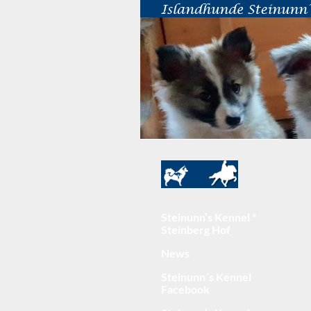
Steinunn’s Kennel *
Steinberg Hof
News
Steinunn´s Kennel
Facebook