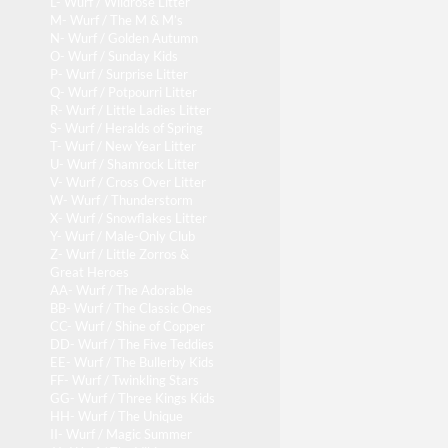
L- Wurf / Wildrose Litter
M- Wurf / The M & M’s
N- Wurf / Golden Autumn
O- Wurf / Sunday Kids
P- Wurf / Surprise Litter
Q- Wurf / Potpourri Litter
R- Wurf / Little Ladies Litter
S- Wurf / Heralds of Spring
T- Wurf / New Year Litter
U- Wurf / Shamrock Litter
V- Wurf / Cross Over Litter
W- Wurf / Thunderstorm
X- Wurf / Snowflakes Litter
Y- Wurf / Male-Only Club
Z- Wurf / Little Zorros &
Great Heroes
AA- Wurf / The Adorable
BB- Wurf / The Classic Ones
CC- Wurf / Shine of Copper
DD- Wurf / The Five Teddies
EE- Wurf / The Bullerby Kids
FF- Wurf / Twinkling Stars
GG- Wurf / Three Kings Kids
HH- Wurf / The Unique
II- Wurf / Magic Summer