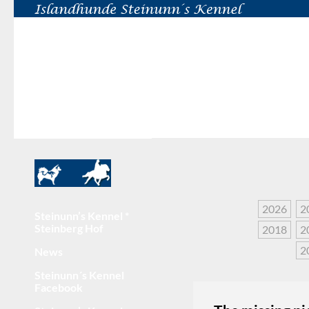
2026
2
Steinunn’s Kennel *
Steinberg Hof
2018
2
2
News
Steinunn´s Kennel
Facebook