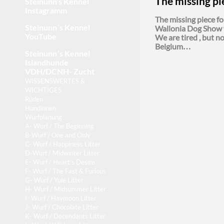
The missing pi
Steinunn’s Kennel
Instagramm
The missing piece f
Steinunn´s Kennel
Wallonia Dog Show w
YouTube
We are tired , but n
Belgium…
Steinunn´s Kennel
Islandhunde
VDH/DCNH- Zucht
WISSENSWERTES &
WICHTIGES
Rüden
Hündinnen
Wurfplanung
A- Wurf / The Beginning
B-Wurf / One and Only
C- Wurf / Happiness Litter
D-Wurf / Midwinter Litter
E- Wurf / Heart’s Desire
F- Wurf / The Fast & Furious
G- Wurf / Yule Litter
H- Wurf / Midsummer Litter
I- Wurf / Haymoon Litter
J- Wurf / Chocolate Litter
K- Wurf / Decendants Litter