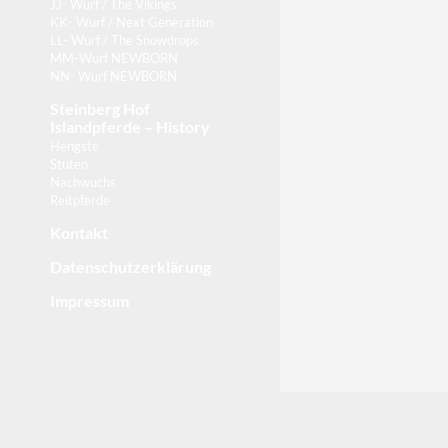
JJ- Wurf / The Vikings
KK- Wurf / Next Generation
LL- Wurf / The Snowdrops
MM-Wurf NEWBORN
NN- Wurf NEWBORN
Steinberg Hof
Islandpferde – History
Hengste
Stuten
Nachwuchs
Reitpferde
Kontakt
Datenschutzerklärung
Impressum