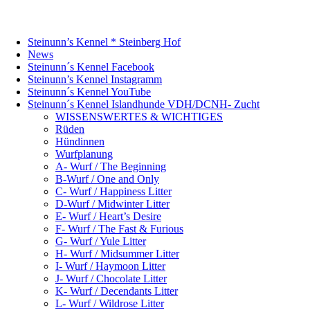
Steinunn’s Kennel * Steinberg Hof
News
Steinunn´s Kennel Facebook
Steinunn’s Kennel Instagramm
Steinunn´s Kennel YouTube
Steinunn´s Kennel Islandhunde VDH/DCNH- Zucht
WISSENSWERTES & WICHTIGES
Rüden
Hündinnen
Wurfplanung
A- Wurf / The Beginning
B-Wurf / One and Only
C- Wurf / Happiness Litter
D-Wurf / Midwinter Litter
E- Wurf / Heart’s Desire
F- Wurf / The Fast & Furious
G- Wurf / Yule Litter
H- Wurf / Midsummer Litter
I- Wurf / Haymoon Litter
J- Wurf / Chocolate Litter
K- Wurf / Decendants Litter
L- Wurf / Wildrose Litter