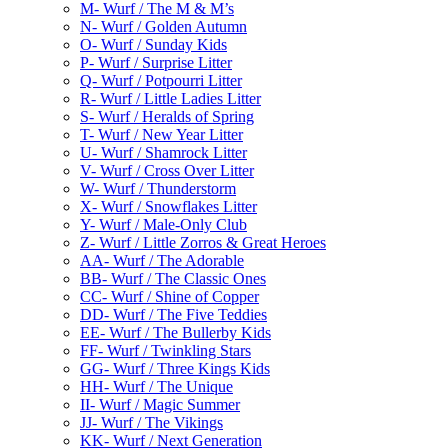
M- Wurf / The M & M’s
N- Wurf / Golden Autumn
O- Wurf / Sunday Kids
P- Wurf / Surprise Litter
Q- Wurf / Potpourri Litter
R- Wurf / Little Ladies Litter
S- Wurf / Heralds of Spring
T- Wurf / New Year Litter
U- Wurf / Shamrock Litter
V- Wurf / Cross Over Litter
W- Wurf / Thunderstorm
X- Wurf / Snowflakes Litter
Y- Wurf / Male-Only Club
Z- Wurf / Little Zorros & Great Heroes
AA- Wurf / The Adorable
BB- Wurf / The Classic Ones
CC- Wurf / Shine of Copper
DD- Wurf / The Five Teddies
EE- Wurf / The Bullerby Kids
FF- Wurf / Twinkling Stars
GG- Wurf / Three Kings Kids
HH- Wurf / The Unique
II- Wurf / Magic Summer
JJ- Wurf / The Vikings
KK- Wurf / Next Generation