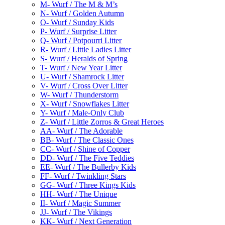
M- Wurf / The M & M’s
N- Wurf / Golden Autumn
O- Wurf / Sunday Kids
P- Wurf / Surprise Litter
Q- Wurf / Potpourri Litter
R- Wurf / Little Ladies Litter
S- Wurf / Heralds of Spring
T- Wurf / New Year Litter
U- Wurf / Shamrock Litter
V- Wurf / Cross Over Litter
W- Wurf / Thunderstorm
X- Wurf / Snowflakes Litter
Y- Wurf / Male-Only Club
Z- Wurf / Little Zorros & Great Heroes
AA- Wurf / The Adorable
BB- Wurf / The Classic Ones
CC- Wurf / Shine of Copper
DD- Wurf / The Five Teddies
EE- Wurf / The Bullerby Kids
FF- Wurf / Twinkling Stars
GG- Wurf / Three Kings Kids
HH- Wurf / The Unique
II- Wurf / Magic Summer
JJ- Wurf / The Vikings
KK- Wurf / Next Generation