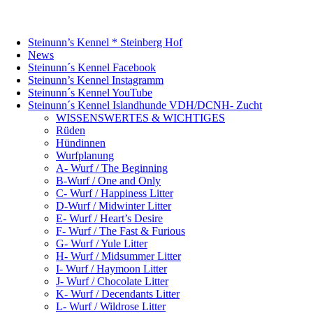
Steinunn’s Kennel * Steinberg Hof
News
Steinunn´s Kennel Facebook
Steinunn’s Kennel Instagramm
Steinunn´s Kennel YouTube
Steinunn´s Kennel Islandhunde VDH/DCNH- Zucht
WISSENSWERTES & WICHTIGES
Rüden
Hündinnen
Wurfplanung
A- Wurf / The Beginning
B-Wurf / One and Only
C- Wurf / Happiness Litter
D-Wurf / Midwinter Litter
E- Wurf / Heart’s Desire
F- Wurf / The Fast & Furious
G- Wurf / Yule Litter
H- Wurf / Midsummer Litter
I- Wurf / Haymoon Litter
J- Wurf / Chocolate Litter
K- Wurf / Decendants Litter
L- Wurf / Wildrose Litter