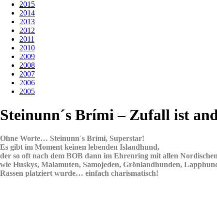
2015
2014
2013
2012
2011
2010
2009
2008
2007
2006
2005
Steinunn´s Brími – Zufall ist an
Ohne Worte… Steinunn´s Brími, Superstar!
Es gibt im Moment keinen lebenden Islandhund,
der so oft nach dem BOB dann im Ehrenring mit allen Nordische
wie Huskys, Malamuten, Samojeden, Grönlandhunden, Lapphunde
Rassen platziert wurde… e
infach charismatisch!