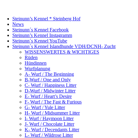
Steinunn’s Kennel * Steinberg Hof
News
Steinunn´s Kennel Facebook
Steinunn’s Kennel Instagramm
Steinunn´s Kennel YouTube
Steinunn´s Kennel Islandhunde VDH/DCNH- Zucht
WISSENSWERTES & WICHTIGES
Rüden
Hündinnen
Wurfplanung
A- Wurf / The Beginning
B-Wurf / One and Only
C- Wurf / Happiness Litter
D-Wurf / Midwinter Litter
E- Wurf / Heart’s Desire
F- Wurf / The Fast & Furious
G- Wurf / Yule Litter
H- Wurf / Midsummer Litter
I- Wurf / Haymoon Litter
J- Wurf / Chocolate Litter
K- Wurf / Decendants Litter
L- Wurf / Wildrose Litter