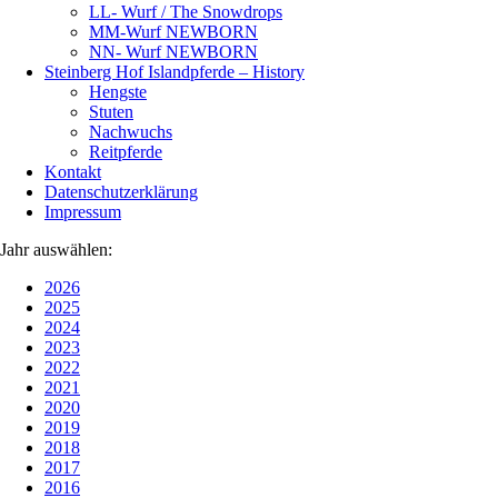
LL- Wurf / The Snowdrops
MM-Wurf NEWBORN
NN- Wurf NEWBORN
Steinberg Hof Islandpferde – History
Hengste
Stuten
Nachwuchs
Reitpferde
Kontakt
Datenschutzerklärung
Impressum
Jahr auswählen:
2026
2025
2024
2023
2022
2021
2020
2019
2018
2017
2016