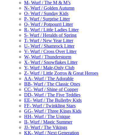
M- Wurf / The M & M’s
N- Wurf / Golden Autumn
O- Wurf / Sunday Kids
P- Wurf / Surprise Litter
Q- Wurf / Potpourri Litter
R- Wurf / Little Ladies Litter
S- Wurf / Heralds of Spring
T- Wurf / New Year Litter
U- Wurf / Shamrock Litter
V- Wurf / Cross Over Litter
W- Wurf / Thunderstorm
X- Wurf / Snowflakes Litter
Y- Wurf / Male-Only Club
Z- Wurf / Little Zorros & Great Heroes
AA- Wurf / The Adorable
BB- Wurf / The Classic Ones
CC- Wurf / Shine of Copper
DD- Wurf / The Five Teddies
EE- Wurf / The Bullerby Kids
FF- Wurf / Twinkling Stars
GG- Wurf / Three Kings Kids
HH- Wurf / The Unique
II- Wurf / Magic Summer
JJ- Wurf / The Vikings
KK- Wurf / Next Generation